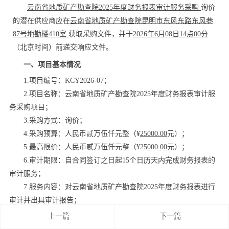
云南省地质矿产勘查院
202
5
年度
财务报表审计
服务
采购
询价
的潜在供应商应在
云南省地质矿产勘查院昆明市东风东路东风巷
87
号地勘楼
410
室
获取采购文件，并于
2026
年
6
月
08
日
14
点
00
分
（北京时间）前递交响应文件。
一、项目基本情况
1.项目编号：
KCY202
6-07
；
2.项目名称：
云南省地质矿产勘查院
202
5
年度财务报表审计服
务采购项目
；
3.采购方式：询价
；
4.
采购预算
：人民币
贰
万
伍仟
元整（
¥
25
000.00
元
）
；
5.
最高限价：
人民币
贰
万
伍仟
元整（
¥
25
000.00
元
）
；
6.
审计
期限
：自合同签订之日起
15
个日历天内
完成
财务报表的
审计服务
；
7.服务内容：对
云南省地质矿产勘查院
202
5
年度
财务报表进行
审计
并
出具审计报告；
8.
质量要求：符合国家、行业及地方相关规范、规程及强制性
上一篇
下一篇
标准；